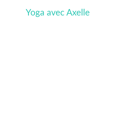
Aller
Yoga avec Axelle
au
contenu
Cou