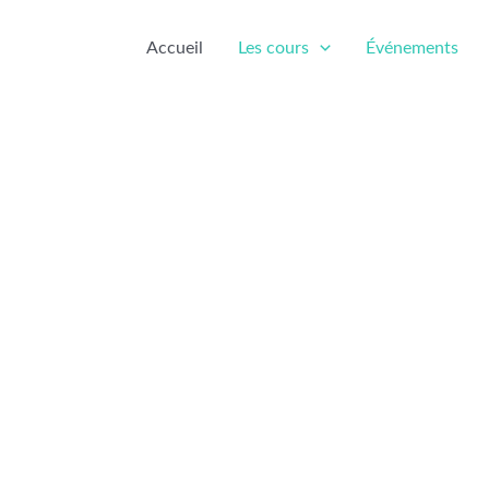
Accueil
Les cours
Événements
rs de yoga, ateliers, séj
Dans la vallée des Belleville, Savoie